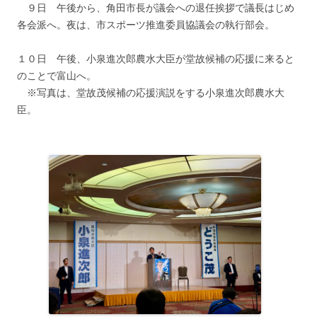
９日 午後から、角田市長が議会への退任挨拶で議長はじめ
各会派へ。夜は、市スポーツ推進委員協議会の執行部会。
１０日 午後、小泉進次郎農水大臣が堂故候補の応援に来ると
のことで富山へ。
※写真は、堂故茂候補の応援演説をする小泉進次郎農水大
臣。