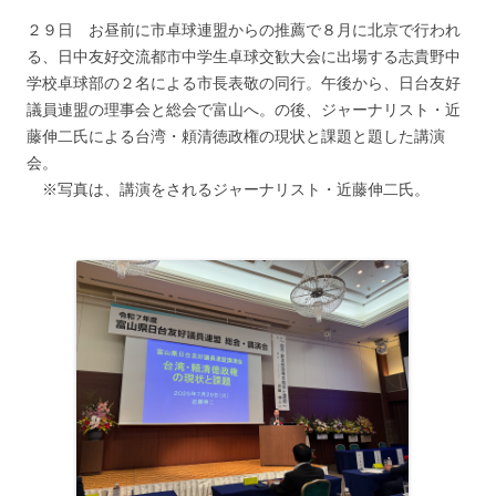
２９日 お昼前に市卓球連盟からの推薦で８月に北京で行われ
る、日中友好交流都市中学生卓球交歓大会に出場する志貴野中
学校卓球部の２名による市長表敬の同行。午後から、日台友好
議員連盟の理事会と総会で富山へ。の後、ジャーナリスト・近
藤伸二氏による台湾・頼清徳政権の現状と課題と題した講演
会。
※写真は、講演をされるジャーナリスト・近藤伸二氏。