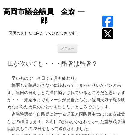
高岡市議会議員 金森 一
郎
高岡のあしたに向かってひたむきです！
コ
メニュー
ン
テ
ン
風が吹いても・・・酷暑は酷暑？
ツ
へ
ス
キ
早いもので、今日で７月も終わり。
ッ
プ
梅雨も参院選のさなかに終わってしまったせいかピンと来
ず、連日の日射しと高温に悩まされているところだと思います
が・・・来週末まで雨マークが見当たらない週間天気予報を眺
めながらため息のひとつも出したいところであります。
参議院選挙も自民党に対する逆風と国民民主党はじめ参政党
などの躍進もあり、３期目の挑戦がかなわなかった堂故茂参議
院議員もこの28日をもって退任されました。