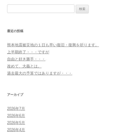
ナ
検
ビ
索:
ゲ
ー
最近の投稿
シ
ョ
熊本地震被災地の１日も早い復旧・復興を祈ります。
ン
上半期終了・・・ですが
自由と好き勝手・・・
改めて、大義とは。
過去最大の予算ではありますが・・・
アーカイブ
2026年7月
2026年6月
2026年5月
2026年4月