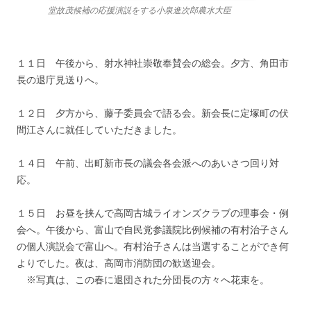
堂故茂候補の応援演説をする小泉進次郎農水大臣
１１日 午後から、射水神社崇敬奉賛会の総会。夕方、角田市
長の退庁見送りへ。
１２日 夕方から、藤子委員会で語る会。新会長に定塚町の伏
間江さんに就任していただきました。
１４日 午前、出町新市長の議会各会派へのあいさつ回り対
応。
１５日 お昼を挟んで高岡古城ライオンズクラブの理事会・例
会へ。午後から、富山で自民党参議院比例候補の有村治子さん
の個人演説会で富山へ。有村治子さんは当選することができ何
よりでした。夜は、高岡市消防団の歓送迎会。
※写真は、この春に退団された分団長の方々へ花束を。