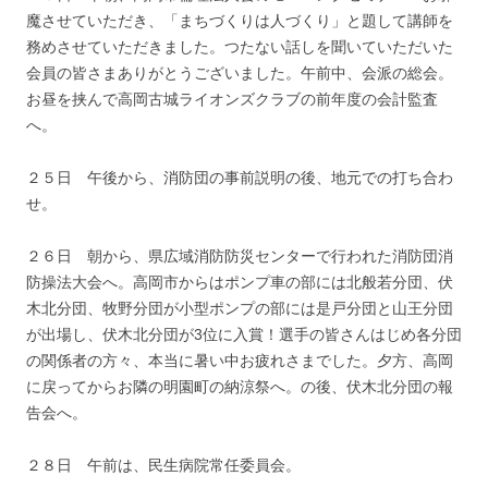
魔させていただき、「まちづくりは人づくり」と題して講師を
務めさせていただきました。つたない話しを聞いていただいた
会員の皆さまありがとうございました。午前中、会派の総会。
お昼を挟んで高岡古城ライオンズクラブの前年度の会計監査
へ。
２５日 午後から、消防団の事前説明の後、地元での打ち合わ
せ。
２６日 朝から、県広域消防防災センターで行われた消防団消
防操法大会へ。高岡市からはポンプ車の部には北般若分団、伏
木北分団、牧野分団が小型ポンプの部には是戸分団と山王分団
が出場し、伏木北分団が3位に入賞！選手の皆さんはじめ各分団
の関係者の方々、本当に暑い中お疲れさまでした。夕方、高岡
に戻ってからお隣の明園町の納涼祭へ。の後、伏木北分団の報
告会へ。
２８日 午前は、民生病院常任委員会。