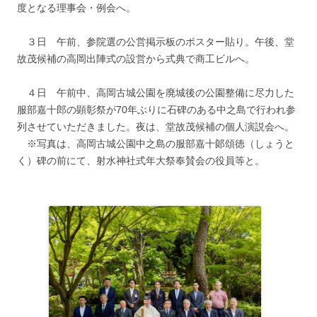
度となる理事会・例会へ。
３日 午前、参院選の公営掲示板のポスター貼り。午後、堂
故茂候補の高岡出陣式の設営から式典で商工ビルへ。
４日 午前中、高岡古城公園を廃城後の公園整備に尽力した
服部嘉十郎の顕彰祭が70年ぶりに石碑のある中之島で行われ参
列させていただきました。夜は、堂故茂候補の個人演説会へ。
※写真は、高岡古城公園中之島の服部嘉十郞頌徳（しょうと
く）碑の前にて、射水神社式年大祭奉賛会の役員等と。