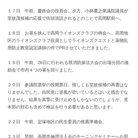
１７日 午前、慶政会の役員会。夕方、小林鷹之衆議院議員が
堂故茂候補の応援で街頭演説されるとのことで高岡駅前へ。
１８日 お昼を挟んで高岡ライオンズクラブの例会へ。高岡地
区のライオンズクラブ役員としてライオンズクエストと薬物乱
用防止教室認定講師の件でPRさせていただきました。
１９日 午前、26日に行われる県消防操法大会の出場分団の激
励会で市内４つの署を回りました。
２０日 参議院選挙の投開票日。惜しくも堂故候補の再選はな
りませんでした。自民党に逆風が吹いているとはいえ残念でな
りません。結果を真摯に受け止めるしかないのでしょうが、党
本部の対応も含めて検証を行う必要があると思います。
２２日 午前、定塚地区の民生委員の推薦準備会。
２３日 早朝、高岡市倫理法人会のモーニングセミナーへお邪