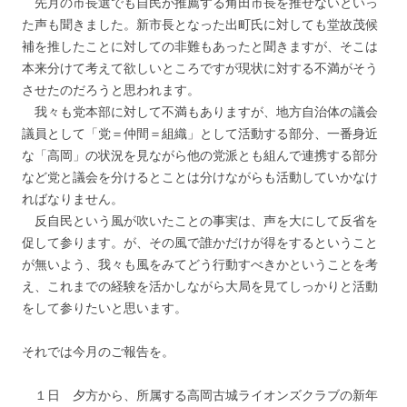
先月の市長選でも自民が推薦する角田市長を推せないといっ
た声も聞きました。新市長となった出町氏に対しても堂故茂候
補を推したことに対しての非難もあったと聞きますが、そこは
本来分けて考えて欲しいところですが現状に対する不満がそう
させたのだろうと思われます。
我々も党本部に対して不満もありますが、地方自治体の議会
議員として「党＝仲間＝組織」として活動する部分、一番身近
な「高岡」の状況を見ながら他の党派とも組んで連携する部分
など党と議会を分けるとことは分けながらも活動していかなけ
ればなりません。
反自民という風が吹いたことの事実は、声を大にして反省を
促して参ります。が、その風で誰かだけが得をするということ
が無いよう、我々も風をみてどう行動すべきかということを考
え、これまでの経験を活かしながら大局を見てしっかりと活動
をして参りたいと思います。
それでは今月のご報告を。
１日 夕方から、所属する高岡古城ライオンズクラブの新年