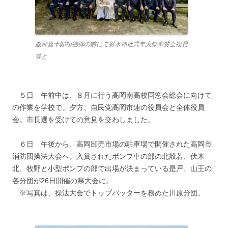
服部嘉十郞頌徳碑の前にて射水神社式年大祭奉賛会役員
等と
５日 午前中は、８月に行う高岡南高校同窓会総会に向けて
の作業を学校で。夕方、自民党高岡市連の役員会と全体役員
会。市長選を受けての意見を交わしました。
６日 午後から、高岡卸売市場の駐車場で開催された高岡市
消防団操法大会へ。入賞されたポンプ車の部の北般若、伏木
北、牧野と小型ポンプの部で出場が決まっている是戸、山王の
各分団が26日開催の県大会に。
※写真は、操法大会でトップバッターを務めた川原分団。