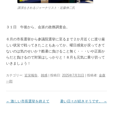
講演をされるジャーナリスト・近藤伸二氏
３１日 午後から、会派の政務調査会。
６月の市長選挙から参議院選挙に至るまで２か月近くに渡り厳
しい状況で戦ってきたこともあってか、曜日感覚が戻ってきて
ないのは気のせいか？酷暑に負けること無く・・・いや正面か
らだと負けるので対策はしっかりと！８月も元気に乗り切って
いきましょう！
カテゴリー:
近況報告
、
雑感
| 投稿日:
2025年7月31日
|
投稿者:
金森
一郎
投
←
激しい市長選挙を終えて
暑い日々が続きそうです。
→
稿