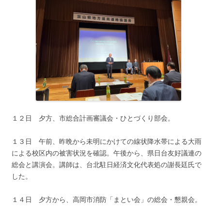
１２日 夕方、市総合計画審議会・ひとづくり部会。
１３日 午前、昨晩から未明にかけての線状降水帯による大雨
による校区内の被害状況を確認。午後から、県日台友好議連の
総会と講演会。講師は、台北駐日経済文化代表処の謝長廷氏で
した。
１４日 夕方から、高岡市消防「まとい会」の総会・懇親会。