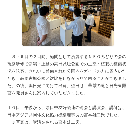
８・９日の２日間、顧問として所属するＮＰＯみどりの会の
視察研修で新潟・上越の高田城址公園での土塁・植栽の整備状
況を視察。きれいに整備された公園内をガイドの方に案内いた
だき、高岡古城公園と対比をしながら見て回ることができまし
た。の後、奥日光に向けて出発。翌日は、華厳の滝と日光東照
宮を職員さんに案内していただきました。
１０日 午後から、県日中友好議連の総会と講演会。講師は、
日本アジア共同体文化協力機構理事長の宮本雄二氏でした。
※写真は、講演をされる宮本雄二氏。