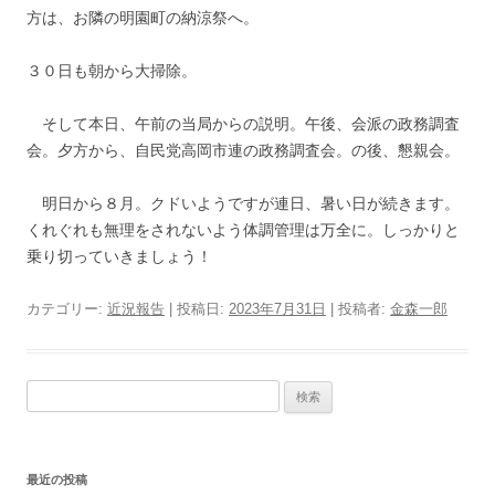
方は、お隣の明園町の納涼祭へ。
３０日も朝から大掃除。
そして本日、午前の当局からの説明。午後、会派の政務調査
会。夕方から、自民党高岡市連の政務調査会。の後、懇親会。
明日から８月。クドいようですが連日、暑い日が続きます。
くれぐれも無理をされないよう体調管理は万全に。しっかりと
乗り切っていきましょう！
カテゴリー:
近況報告
| 投稿日:
2023年7月31日
|
投稿者:
金森一郎
検
索:
最近の投稿