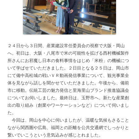
２４日から３日間、産業建設常任委員会の視察で大阪・岡山
へ。初日は、大阪・八尾市で米の可能性を拡げる西村機械製作
所さんにお邪魔し日本の食料事情をはじめ「米粉」の機械につ
いて学ばせていただきました。２日目となる２５日は、岡山市
にて備中高松城の戦いＶＲ動画発信事業について、観光事業全
体を見ながら話しを聞かせていただきました。午後から、備前
市に移動。伝統工芸の魅力発信と里海里山ブランド推進協議会
についてお伺いしました。最終日は、玉野市へ。新たな産業創
出の取り組み（創業やワーケーションなど）について伺いまし
た。
今回は、岡山を中心に伺いましたが、温暖な気候もさること
ながら関西圏や広島、福岡との距離を公共交通網でしっかりと
繋いでいこうという意気込みが感じとれました。