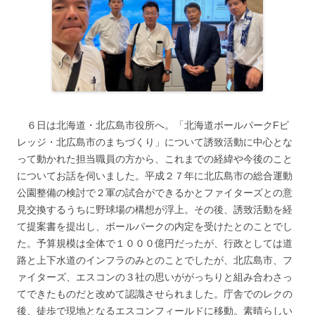
６日は北海道・北広島市役所へ。「北海道ボールパークFビ
レッジ・北広島市のまちづくり」について誘致活動に中心とな
って動かれた担当職員の方から、これまでの経緯や今後のこと
についてお話を伺いました。平成２７年に北広島市の総合運動
公園整備の検討で２軍の試合ができるかとファイターズとの意
見交換するうちに野球場の構想が浮上。その後、誘致活動を経
て提案書を提出し、ボールパークの内定を受けたとのことでし
た。予算規模は全体で１０００億円だったが、行政としては道
路と上下水道のインフラのみとのことでしたが、北広島市、フ
ァイターズ、エスコンの３社の思いががっちりと組み合わさっ
てできたものだと改めて認識させられました。庁舎でのレクの
後、徒歩で現地となるエスコンフィールドに移動。素晴らしい