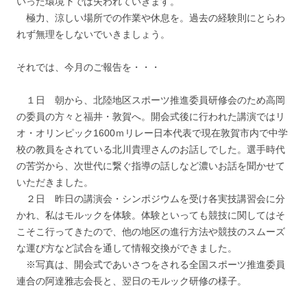
いった環境下では失われていきます。
極力、涼しい場所での作業や休息を。過去の経験則にとらわ
れず無理をしないでいきましょう。
それでは、今月のご報告を・・・
１日 朝から、北陸地区スポーツ推進委員研修会のため高岡
の委員の方々と福井・敦賀へ。開会式後に行われた講演ではリ
オ・オリンピック1600ｍリレー日本代表で現在敦賀市内で中学
校の教員をされている北川貴理さんのお話しでした。選手時代
の苦労から、次世代に繋ぐ指導の話しなど濃いお話を聞かせて
いただきました。
２日 昨日の講演会・シンポジウムを受け各実技講習会に分
かれ、私はモルックを体験。体験といっても競技に関してはそ
こそこ行ってきたので、他の地区の進行方法や競技のスムーズ
な運び方など試合を通して情報交換ができました。
※写真は、開会式であいさつをされる全国スポーツ推進委員
連合の阿達雅志会長と、翌日のモルック研修の様子。