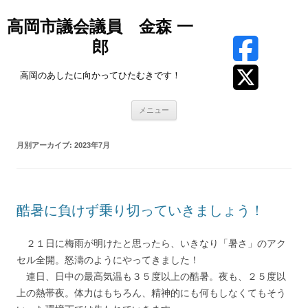
高岡市議会議員 金森 一
郎
高岡のあしたに向かってひたむきです！
コ
メニュー
ン
テ
ン
ツ
月別アーカイブ:
2023年7月
へ
ス
キ
ッ
プ
酷暑に負けず乗り切っていきましょう！
２１日に梅雨が明けたと思ったら、いきなり「暑さ」のアク
セル全開。怒濤のようにやってきました！
連日、日中の最高気温も３５度以上の酷暑。夜も、２５度以
上の熱帯夜。体力はもちろん、精神的にも何もしなくてもそう