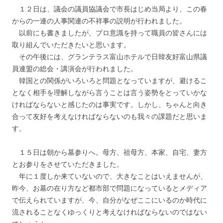
１２日は、議会の議員協議会で市長はじめ当局より、この春
からの一連の人事関連の不祥事の説明が行われました。
以前にも書きましたが、プロ意識を持って職員の皆さんには
取り組んでいただきたいと思います。
その午後には、グランテラス富山ホテルで日韓友好富山県議
員連盟の総会・講演会が行われました。
韓国との関係がいろいろと問題となっていますが、避けるこ
となく相手を理解しながら言うことは言う姿勢をとっていかな
ければならないと感じたのは事実です。しかし、ちゃんと向き
合って友好を考えなければならないのも我々の課題だと思いま
す。
１５日は朝から墓参りへ。母方、祖母方、本家、自宅、妻方
とお参りをさせていただきました。
年に１度しか来ていないので、大きなことはいえませんが、
昨今、お墓の在り方など都市部で問題になっているとメディア
で伝えられていますが、今、自分がなぜここにいるのか時代に
流されることなくゆっくりと考えなければならないのではない