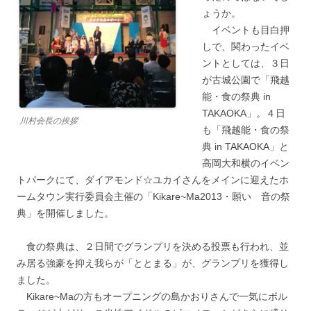
ょうか。
イベントも目白押
しで、関わったイベ
ントとしては、３日
が古城公園で「飛越
能・食の祭典 in
TAKAOKA」。４日
川村会長の挨拶
も「飛越能・食の祭
典 in TAKAOKA」と
高岡大和横のイベン
トパークにて、ダイアモンド☆ユカイさんをメインに迎えたホ
ームタウン実行委員会主催の「Kikare~Ma2013・願い 音の祭
典」を開催しました。
食の祭典は、２日間でグランプリを決める投票も行われ、並
み居る強豪を抑え我らが「ととまる」が、グランプリを獲得し
ました。
Kikare~Maの方もオープニングの島かおりさんで一気にボル