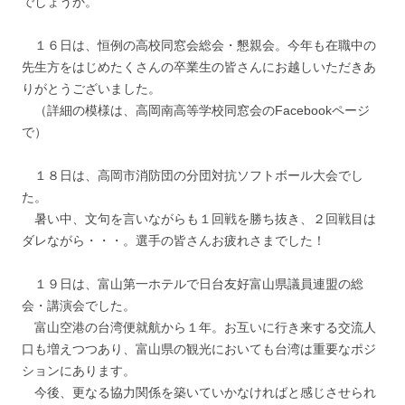
でしょうか。
１６日は、恒例の高校同窓会総会・懇親会。今年も在職中の
先生方をはじめたくさんの卒業生の皆さんにお越しいただきあ
りがとうございました。
（詳細の模様は、高岡南高等学校同窓会のFacebookページ
で）
１８日は、高岡市消防団の分団対抗ソフトボール大会でし
た。
暑い中、文句を言いながらも１回戦を勝ち抜き、２回戦目は
ダレながら・・・。選手の皆さんお疲れさまでした！
１９日は、富山第一ホテルで日台友好富山県議員連盟の総
会・講演会でした。
富山空港の台湾便就航から１年。お互いに行き来する交流人
口も増えつつあり、富山県の観光においても台湾は重要なポジ
ションにあります。
今後、更なる協力関係を築いていかなければと感じさせられ