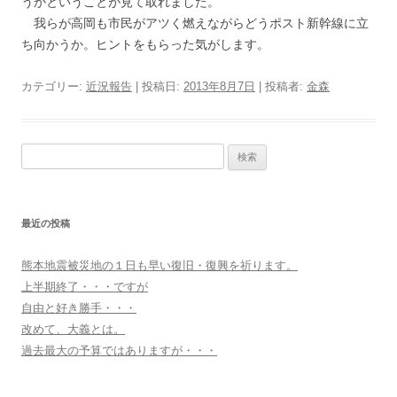
うかということが見て取れました。
我らが高岡も市民がアツく燃えながらどうポスト新幹線に立
ち向かうか。ヒントをもらった気がします。
カテゴリー:
近況報告
| 投稿日:
2013年8月7日
|
投稿者:
金森
検
索:
最近の投稿
熊本地震被災地の１日も早い復旧・復興を祈ります。
上半期終了・・・ですが
自由と好き勝手・・・
改めて、大義とは。
過去最大の予算ではありますが・・・