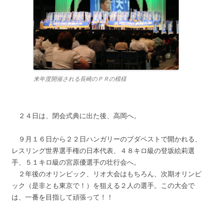
来年度開催される長崎のＰＲの模様
２４日は、閉会式典に出た後、高岡へ。
９月１６日から２２日ハンガリーのブダペストで開かれる、
レスリング世界選手権の日本代表、４８キロ級の登坂絵莉選
手、５１キロ級の宮原優選手の壮行会へ。
２年後のオリンピック、リオ大会はもちろん、次期オリンピ
ック（是非とも東京で！）を狙える２人の選手。この大会で
は、一番を目指して頑張って！！