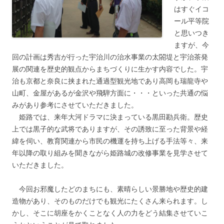
はすぐイコ
ール平等院
と思いつき
ますが、今
回の計画は秀吉が行った宇治川の治水事業の太閤堤と宇治茶発
展の関連を歴史的観点からまちづくりに生かす内容でした。宇
治も京都と奈良に挟まれた通過型観光地であり高岡も瑞龍寺や
山町、金屋があるが金沢や飛騨方面に・・・といった共通の悩
みがあり参考にさせていただきました。
姫路では、来年大河ドラマに決まっている黒田勘兵衛。歴史
上では黒子的な武将でありますが、その誘致に至った背景や経
緯を伺い、教育関連から市民の機運を持ち上げる手法等々、来
年以降の取り組みを聞きながら姫路城の改修事業を見学させて
いただきました。
今回お邪魔したどのまちにも、素晴らしい景勝地や歴史的建
造物があり、そのものだけでも観光にたくさん来られます。し
かし、そこに胡座をかくことなく人の力をどう結集させていこ