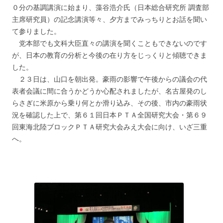
０分の基調講演に始まり、藻谷浩介氏（日本総合研究所 調査部
主席研究員）の記念講演等々、夕方までみっちりとお話を聞い
て参りました。
党本部でも文科大臣直々の講演を聞くこともできないのです
が、日本の教育の分析と今後の在り方をじっくりと傾聴できま
した。
２３日は、山口を朝出発。豪雨の影響で午後からの議会の代
表者会議に間に合うかどうか心配されましたが、名古屋発のし
らさぎに米原から乗り何とか滑り込み、その後、市内の豪雨状
況を確認した上で、第６１回日本ＰＴＡ全国研究大会・第６９
回東海北陸ブロックＰＴＡ研究大会みえ大会に向け、いざ三重
へ。