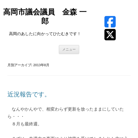
高岡市議会議員 金森 一
郎
高岡のあしたに向かってひたむきです！
コ
メニュー
ン
テ
ン
ツ
月別アーカイブ:
2013年8月
へ
ス
キ
ッ
プ
近況報告です。
なんやかんやで、相変わらず更新を放ったままにしていた
ら・・・
８月も最終週。