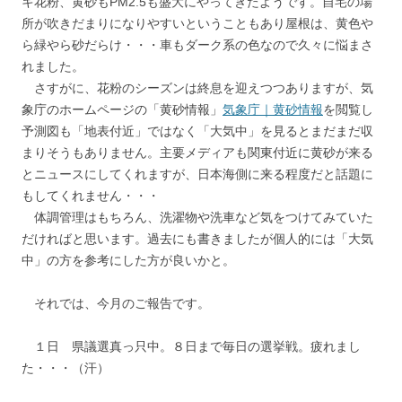
キ花粉、黄砂もPM2.5も盛大にやってきたようです。自宅の場
所が吹きだまりになりやすいということもあり屋根は、黄色や
ら緑やら砂だらけ・・・車もダーク系の色なので久々に悩まさ
れました。
さすがに、花粉のシーズンは終息を迎えつつありますが、気
象庁のホームページの「黄砂情報」
気象庁｜黄砂情報
を閲覧し
予測図も「地表付近」ではなく「大気中」を見るとまだまだ収
まりそうもありません。主要メディアも関東付近に黄砂が来る
とニュースにしてくれますが、日本海側に来る程度だと話題に
もしてくれません・・・
体調管理はもちろん、洗濯物や洗車など気をつけてみていた
だければと思います。過去にも書きましたが個人的には「大気
中」の方を参考にした方が良いかと。
それでは、今月のご報告です。
１日 県議選真っ只中。８日まで毎日の選挙戦。疲れまし
た・・・（汗）