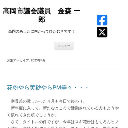
高岡市議会議員 金森 一
郎
高岡のあしたに向かってひたむきです！
コ
メニュー
ン
テ
ン
ツ
月別アーカイブ:
2023年4月
へ
ス
キ
ッ
プ
花粉やら黄砂やらPM等々・・・
寒暖差の激しかった４月も今日で終わり。
新年度に入って、新たなところで活動されている方もようや
く慣れてきた頃でしょうか。
さて、タイトルの件ですが、今年はスギ花粉はもちろんヒノ