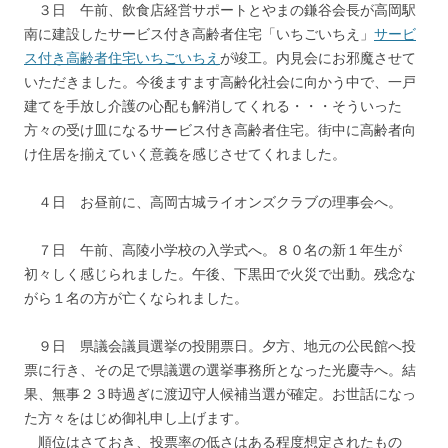
３日 午前、飲食店経営サポートとやまの鎌谷会長が高岡駅
南に建設したサービス付き高齢者住宅「いちごいちえ」
サービ
ス付き高齢者住宅いちごいちえ
が竣工。内見会にお邪魔させて
いただきました。今後ますます高齢化社会に向かう中で、一戸
建てを手放し介護の心配も解消してくれる・・・そういった
方々の受け皿になるサービス付き高齢者住宅。街中に高齢者向
け住居を揃えていく意義を感じさせてくれました。
４日 お昼前に、高岡古城ライオンズクラブの理事会へ。
７日 午前、高陵小学校の入学式へ。８０名の新１年生が
初々しく感じられました。午後、下黒田で火災で出動。残念な
がら１名の方が亡くなられました。
９日 県議会議員選挙の投開票日。夕方、地元の公民館へ投
票に行き、その足で県議選の選挙事務所となった光慶寺へ。結
果、無事２３時過ぎに渡辺守人候補当選が確定。お世話になっ
た方々をはじめ御礼申し上げます。
順位はさておき、投票率の低さはある程度想定されたもの