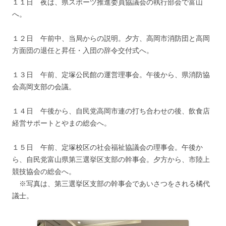
１１日 夜は、県スポーツ推進委員協議会の執行部会で富山
へ。
１２日 午前中、当局からの説明。夕方、高岡市消防団と高岡
方面団の退任と昇任・入団の辞令交付式へ。
１３日 午前、定塚公民館の運営理事会。午後から、県消防協
会高岡支部の会議。
１４日 午後から、自民党高岡市連の打ち合わせの後、飲食店
経営サポートとやまの総会へ。
１５日 午前、定塚校区の社会福祉協議会の理事会。午後か
ら、自民党富山県第三選挙区支部の幹事会。夕方から、市陸上
競技協会の総会へ。
※写真は、第三選挙区支部の幹事会であいさつをされる橘代
議士。