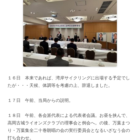
１６日 本来であれば、湾岸サイクリングに出場する予定でし
たが・・・天候、体調等を考慮の上、辞退しました。
１７日 午前、当局からの説明。
１８日 午前、各会派代表による代表者会議。お昼を挟んで、
高岡古城ライオンズクラブの理事会と例会へ。の後、万葉まつ
り・万葉集全二十巻朗唱の会の実行委員会となるいざなう会の
打ち合わせ。