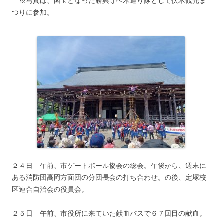
※写真は、国宝となった勝興寺へ木遣り隊として伏木観光ま
つりに参加。
２４日 午前、市ゲートボール協会の総会。午後から、週末に
ある消防団高岡方面団の分団長会の打ち合わせ。の後、定塚校
区連合自治会の役員会。
２５日 午前、市役所に来ていた献血バスで６７回目の献血。