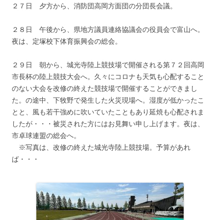
２７日 夕方から、消防団高岡方面団の分団長会議。
２８日 午後から、県地方議員連絡協議会の役員会で富山へ。
夜は、定塚校下体育振興会の総会。
２９日 朝から、城光寺陸上競技場で開催される第７２回高岡
市長杯の陸上競技大会へ。久々にコロナも天気も心配すること
のない大会を改修の終えた競技場で開催することができまし
た。の途中、下牧野で発生した火災現場へ。湿度が低かったこ
とと、風も若干強めに吹いていたこともあり延焼も心配されま
したが・・・被災された方にはお見舞い申し上げます。夜は、
市卓球連盟の総会へ。
※写真は、改修の終えた城光寺陸上競技場。予算があれ
ば・・・