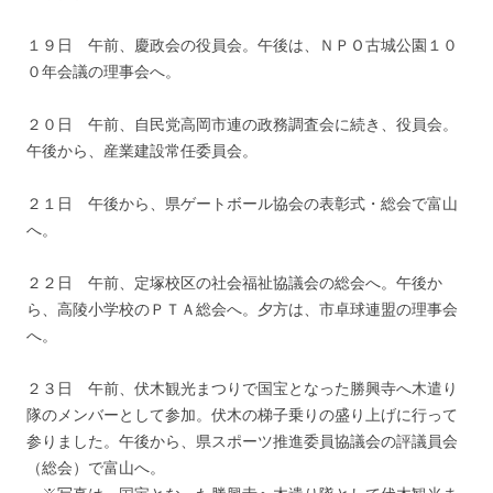
１９日 午前、慶政会の役員会。午後は、ＮＰＯ古城公園１０
０年会議の理事会へ。
２０日 午前、自民党高岡市連の政務調査会に続き、役員会。
午後から、産業建設常任委員会。
２１日 午後から、県ゲートボール協会の表彰式・総会で富山
へ。
２２日 午前、定塚校区の社会福祉協議会の総会へ。午後か
ら、高陵小学校のＰＴＡ総会へ。夕方は、市卓球連盟の理事会
へ。
２３日 午前、伏木観光まつりで国宝となった勝興寺へ木遣り
隊のメンバーとして参加。伏木の梯子乗りの盛り上げに行って
参りました。午後から、県スポーツ推進委員協議会の評議員会
（総会）で富山へ。