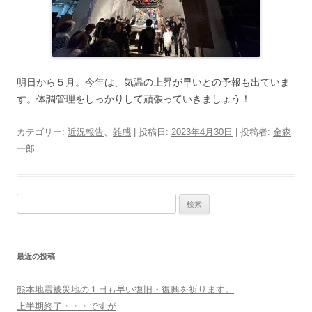
明日から５月。今年は、気温の上昇が早いとの予報も出ていま
す。体調管理をしっかりして頑張っていきましょう！
カテゴリー:
近況報告
、
雑感
| 投稿日:
2023年4月30日
|
投稿者:
金森
一郎
検
索:
最近の投稿
熊本地震被災地の１日も早い復旧・復興を祈ります。
上半期終了・・・ですが