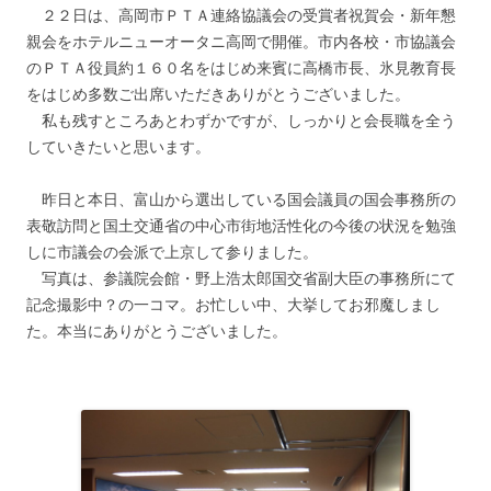
２２日は、高岡市ＰＴＡ連絡協議会の受賞者祝賀会・新年懇
親会をホテルニューオータニ高岡で開催。市内各校・市協議会
のＰＴＡ役員約１６０名をはじめ来賓に高橋市長、氷見教育長
をはじめ多数ご出席いただきありがとうございました。
私も残すところあとわずかですが、しっかりと会長職を全う
していきたいと思います。
昨日と本日、富山から選出している国会議員の国会事務所の
表敬訪問と国土交通省の中心市街地活性化の今後の状況を勉強
しに市議会の会派で上京して参りました。
写真は、参議院会館・野上浩太郎国交省副大臣の事務所にて
記念撮影中？の一コマ。お忙しい中、大挙してお邪魔しまし
た。本当にありがとうございました。