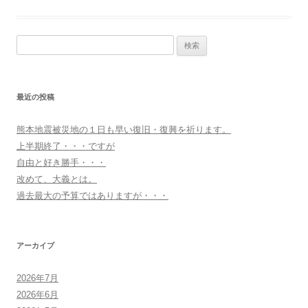
検
索:
最近の投稿
熊本地震被災地の１日も早い復旧・復興を祈ります。
上半期終了・・・ですが
自由と好き勝手・・・
改めて、大義とは。
過去最大の予算ではありますが・・・
アーカイブ
2026年7月
2026年6月