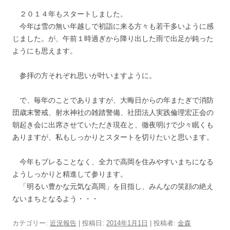
２０１４年もスタートしました。
今年は雪の無い年越しで初詣に来る方々も若干多いように感
じました。が、午前１時過ぎから降り出した雨で出足が鈍った
ようにも思えます。
参拝の方それぞれ思いが叶いますように。
で、毎年のことでありますが、大晦日からの年またぎで消防
団歳末警戒、射水神社の雑踏警備、社団法人実践倫理宏正会の
朝起き会に出席させていただき現在と、徹夜明けで少々眠くも
ありますが、私もしっかりとスタートを切りたいと思います。
今年もブレることなく、全力で高岡を住みやすいまちになる
ようしっかりと精進して参ります。
「明るい豊かな元気な高岡」を目指し、みんなの笑顔の絶え
ないまちとなるよう・・・
カテゴリー:
近況報告
| 投稿日:
2014年1月1日
|
投稿者:
金森