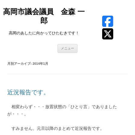
高岡市議会議員 金森 一
郎
高岡のあしたに向かってひたむきです！
コ
メニュー
ン
テ
ン
ツ
月別アーカイブ:
2014年1月
へ
ス
キ
ッ
プ
近況報告です。
相変わらず・・・放置状態の「ひとり言」でありました
が・・・。
すみません。元旦以降のまとめて近況報告です。