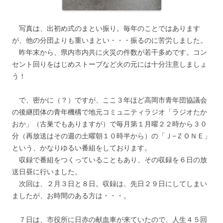
写真は、出初め式のまとい振り。毎年のことではあります
が、他の分団よりも重いまとい・・・振るのに苦労しました。
昨年末から、県内市内共に火災の件数が若干多めです。コン
セント回りをはじめストーブなど火の元には十分注意しましょ
う！
で、密かに（？）ですが、ここ３年ほど高岡市青年団協議会
の後継団体の青年機構で地元コミュニティラジオ「ラジオたか
おか」（古巣でもありますが）で毎月第１月曜２２時から３０
分（再放送はその週の土曜朝１０時半から）の「Ｊ−ＺＯＮＥ」
という、かなりゆるい番組をしております。
収録で番組をつくっていることもあり、その収録を６日の放
送日昼に行いました。
次回は、２月３日と８日。収録は、先日２９日にしてしまい
ましたが、お時間のある方は・・・。
７日は、市役所に日赤の献血車が来ていたので、人生４５回