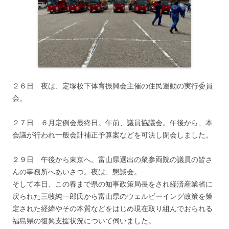
２６日 夜は、定塚校下体育振興会主催の住民運動の実行委員
会。
２７日 ６月定例会最終日。午前、議員協議会。午後から、本
会議が行われ一般会計補正予算案などを可決し閉会しました。
２９日 午後から東京へ。富山県選出の衆参両院の議員の皆さ
んの事務所へあいさつ。夜は、懇談会。
そして本日、この春まで県の知事政策局長をされ経済産業省に
戻られた三牧純一郎氏から富山県のウェルビーイング政策を策
定された経緯やその本質などをはじめ現在取り組んでおられる
福島県の復興支援状況について伺いました。