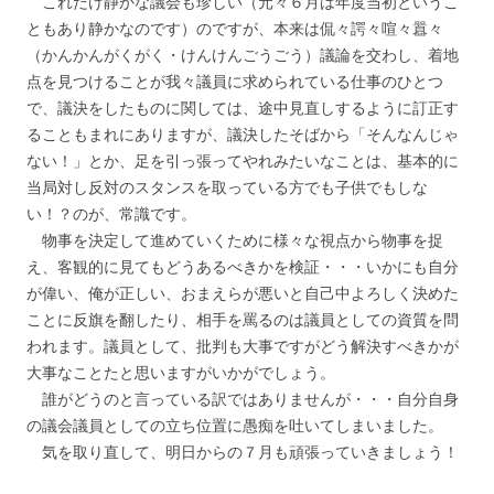
これだけ静かな議会も珍しい（元々６月は年度当初というこ
ともあり静かなのです）のですが、本来は侃々諤々喧々囂々
（かんかんがくがく・けんけんごうごう）議論を交わし、着地
点を見つけることが我々議員に求められている仕事のひとつ
で、議決をしたものに関しては、途中見直しするように訂正す
ることもまれにありますが、議決したそばから「そんなんじゃ
ない！」とか、足を引っ張ってやれみたいなことは、基本的に
当局対し反対のスタンスを取っている方でも子供でもしな
い！？のが、常識です。
物事を決定して進めていくために様々な視点から物事を捉
え、客観的に見てもどうあるべきかを検証・・・いかにも自分
が偉い、俺が正しい、おまえらが悪いと自己中よろしく決めた
ことに反旗を翻したり、相手を罵るのは議員としての資質を問
われます。議員として、批判も大事ですがどう解決すべきかが
大事なことたと思いますがいかがでしょう。
誰がどうのと言っている訳ではありませんが・・・自分自身
の議会議員としての立ち位置に愚痴を吐いてしまいました。
気を取り直して、明日からの７月も頑張っていきましょう！