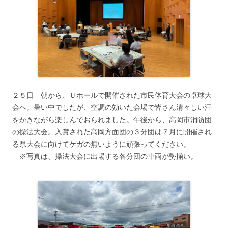
２５日 朝から、Ｕホールで開催された市民体育大会の卓球大
会へ。暑い中でしたが、空調の効いた会場で皆さん清々しい汗
をかきながら楽しんでおられました。午後から、高岡市消防団
の操法大会。入賞された高岡方面団の３分団は７月に開催され
る県大会に向けてケガの無いように頑張ってください。
※写真は、操法大会に出場する各分団の車両が勢揃い。