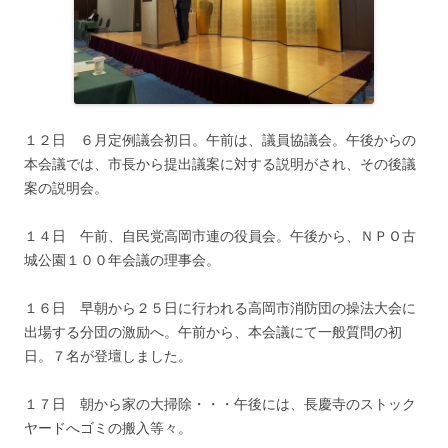
１２日 ６月定例議会初日。午前は、議員協議会。午後からの
本会議では、市長から提出議案に対する説明がされ、その後議
案の説明会。
１４日 午前、自民党高岡市連の役員会。午後から、ＮＰＯ古
城公園１００年会議の理事会。
１６日 早朝から２５日に行われる高岡市消防団の操法大会に
出場する分団の激励へ。午前から、本会議にて一般質問の初
日。７名が登壇しました。
１７日 朝から家の大掃除・・・午後には、長慶寺のストック
ヤードへゴミの搬入等々。