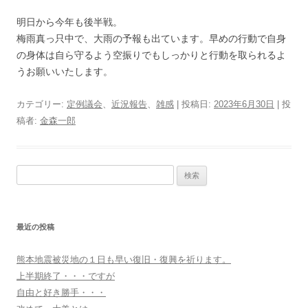
明日から今年も後半戦。
梅雨真っ只中で、大雨の予報も出ています。早めの行動で自身
の身体は自ら守るよう空振りでもしっかりと行動を取られるよ
うお願いいたします。
カテゴリー:
定例議会
、
近況報告
、
雑感
| 投稿日:
2023年6月30日
|
投
稿者:
金森一郎
検
索:
最近の投稿
熊本地震被災地の１日も早い復旧・復興を祈ります。
上半期終了・・・ですが
自由と好き勝手・・・