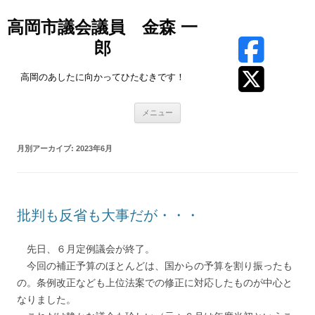
高岡市議会議員 金森 一
郎
高岡のあしたに向かってひたむきです！
コ
メニュー
ン
テ
ン
ツ
月別アーカイブ:
2023年6月
へ
ス
キ
ッ
プ
批判も反省も大事だが・・・
先日、６月定例議会が終了。
今回の補正予算のほとんどは、国からの予算を割り振ったも
の。条例改正なども上位法案での修正に対応したものが中心と
なりました。