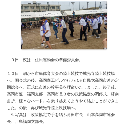
９日 夜は、住民運動会の準備委員会。
１０日 朝から市民体育大会の陸上競技で城光寺陸上競技場
へ。開会式の後、高岡商工ビルで行われる自民党高岡市連の定
期総会へ。正式に市連の幹事長を拝命いたしました。終了後、
高岡市連・福岡支部・高岡市長３者の政策協定の調停式。紆余
曲折、様々なハードルを乗り越えてようやく結ぶことができま
した。の後、再び城光寺陸上競技場へ。
※写真は、政策協定で手を結ぶ角田市長、山本高岡市連会
長、川島福岡支部長。