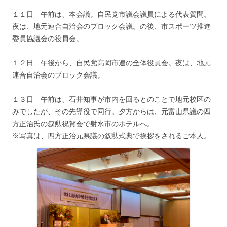
１１日 午前は、本会議。自民党市議会議員による代表質問。
夜は、地元連合自治会のブロック会議。の後、市スポーツ推進
委員協議会の役員会。
１２日 午後から、自民党高岡市連の全体役員会。夜は、地元
連合自治会のブロック会議。
１３日 午前は、石井知事が市内を回るとのことで地元校区の
みでしたが、その先導役で同行。夕方からは、元富山県議の四
方正治氏の叙勲祝賀会で射水市のホテルへ。
※写真は、四方正治元県議の叙勲式典で挨拶をされるご本人。