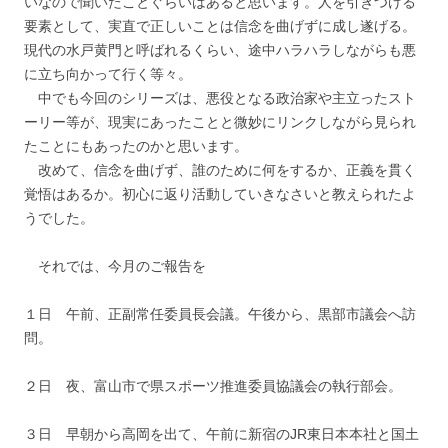
いなので聞いたことぐらいはあると思います。人を引きつける
要素として、実直で正しいことは信念を曲げずに成し遂げる。
現代の水戸黄門と呼ばれるくらい、途中ハラハラしながらも悪
に立ち向かって行く等々。
中でも今回のシリーズは、悪役となる政治家や主立ったスト
ーリー等が、現実にあったことと微妙にリンクしながら見られ
たことにもあったのかと思います。
改めて、信念を曲げず、誰のために何をするか、正義を貫く
覚悟はあるか。初心に返り活動していきなさいと教えられたよ
うでした。
それでは、今月のご報告を
１日 午前、正副常任委員長会議。午後から、黒部市議会へ訪
問。
２日 夜、富山市で県スポーツ推進委員協議会の執行部会。
３日 早朝から高岡を出て、午前に新宿のJR東日本本社と国土