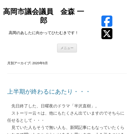
高岡市議会議員 金森 一
郎
高岡のあしたに向かってひたむきです！
コ
メニュー
ン
テ
ン
ツ
月別アーカイブ:
2020年9月
へ
ス
キ
ッ
プ
上半期が終わるにあたり・・・
先日終了した、日曜夜のドラマ「半沢直樹」。
ストーリー云々は、他にもたくさん出ていますのでそちらに
任せるとして・・・
見ていた人もそうで無い人も、新聞記事にもなっていたくら