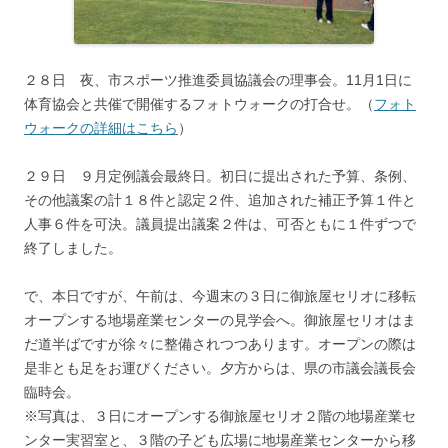
２８日 夜、市スポーツ推進委員協議会の理事会。11月1日に
体育協会と共催で開催するフォトウォークの打合せ。（
フォト
ウォークの詳細はこちら
）
２９日 ９月定例議会最終日。初日に提出された予算、条例、
その他議案の計１８件と認定２件、追加された補正予算１件と
人事６件を可決。議員提出議案２件は、可否ともに１件ずつで
終了しました。
で、本日ですが、午前は、今週末の３日に御旅屋セリオに移転
オープンする地場産業センターの見学会へ。御旅屋セリオはま
だ道半ばですが徐々に整備されつつあります。オープンの際は
是非とも足をお運びください。夕方からは、県の市議会議長会
臨時会。
※写真は、３日にオープンする御旅屋セリオ２階の地場産業セ
ンター実習室と、３階の子ども広場に地場産業センターから移