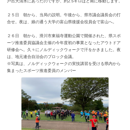
戸出大清水にあったのですが、約2.5キロほど南に移動します。
２５日 朝から、当局の説明。午後から、県市議会議長会の打
合せ。夜は、娘の通う大学の富山県後援会役員会で富山へ。
２６日 朝から、滑川市東福寺運動公園で開催された、県スポ
ーツ推進委員協議会主催の今年度初の事業となったアウトドア
研修会へ。久々にノルディックウォークで汗をかきました。夜
は、地元連合自治会のブロック会議。
※写真は、ノルディックウォークの実技講習を受ける県内から
集まったスポーツ推進委員のメンバー