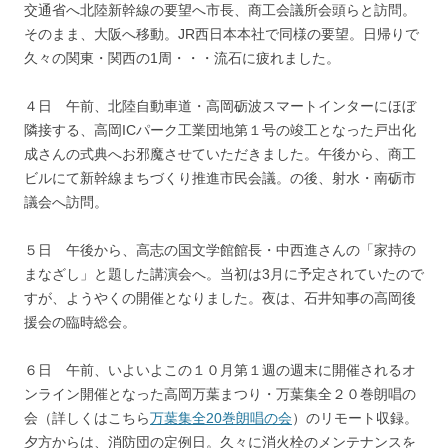
交通省へ北陸新幹線の要望へ市長、商工会議所会頭らと訪問。
そのまま、大阪へ移動。JR西日本本社で同様の要望。日帰りで
久々の関東・関西の1周・・・流石に疲れました。
４日 午前、北陸自動車道・高岡砺波スマートインターにほぼ
隣接する、高岡ICパーク工業団地第１号の竣工となった戸出化
成さんの式典へお邪魔させていただきました。午後から、商工
ビルにて新幹線まちづくり推進市民会議。の後、射水・南砺市
議会へ訪問。
５日 午後から、高志の国文学館館長・中西進さんの「家持の
まなざし」と題した講演会へ。当初は3月に予定されていたので
すが、ようやくの開催となりました。夜は、石井知事の高岡後
援会の臨時総会。
６日 午前、いよいよこの１０月第１週の週末に開催されるオ
ンライン開催となった高岡万葉まつり・万葉集全２０巻朗唱の
会（詳しくはこちら
万葉集全20巻朗唱の会
）のリモート収録。
夕方からは、消防団の定例日。久々に消火栓のメンテナンスを