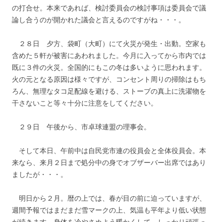
の打合せ。本来であれば、検討委員会の検討事項は委員会で議
論し合うのが開かれた議会と言えるのですがね・・・。
２８日 夕方、袋町（大町）にて火災が発生・出動。空家も
含めた５軒が被害にあわれました。今月に入ってから市内では
既に３件の火災。全国的にもこの冬は多いように思われます。
火の元となる原因は様々ですが、コンセント周りの掃除はもち
ろん、無理なタコ足配線を避ける、ストーブの真上に洗濯物を
干さないこと等々十分に注意をしてください。
２９日 午後から、市卓球連盟の理事会。
そして本日、午前中は自民党市連の役員会と全体役員会。本
来なら、来月２日まで処分中の身でオブザーバー出席ではあり
ましたが・・・。
明日から２月。暦の上では、春が目の前に迫っていますが、
週間予報ではまだまだ雪マークの上、気温も平年より低い状態
が続きます。身体を冷やさぬよう暖かくして、しっかり頑張っ