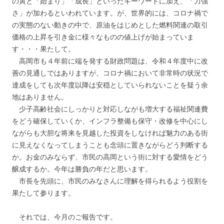
の寅と「始まり」「成長」といったキーワードに加え、「力強
さ」が加わるといわれています。が、世界的には、コロナ禍で
の実態のない動きの中で、原油をはじめとした燃料関連の取引
価格の上昇を引き金に様々なものの値上げが始まっていま
す・・・果たして。
高岡市も４年前に端を発する財政問題は、令和４年度中に改
善の見通しではありますが、コロナ禍において非常時の状況で
達成をしても次年度以降は安穏としていられないことを疑う余
地はありません。
少子高齢社会にしっかりと対応しながも増大する福祉関連費
をどう確保していくか、インフラ整備も保守・改修を中心にし
ながらも大胆な将来を見越した投資をしなければ魅力のある街
に見えなくなってしまうことも念頭に置きながらどう判断する
か。お金のみならず、市民の高岡という街に対する愛情をどう
醸成するか。今年は勝負の年だと思います。
市長を先頭に、市民のみなさんに理解を得られるよう役割を
果たして参ります。
それでは、今月のご報告です。