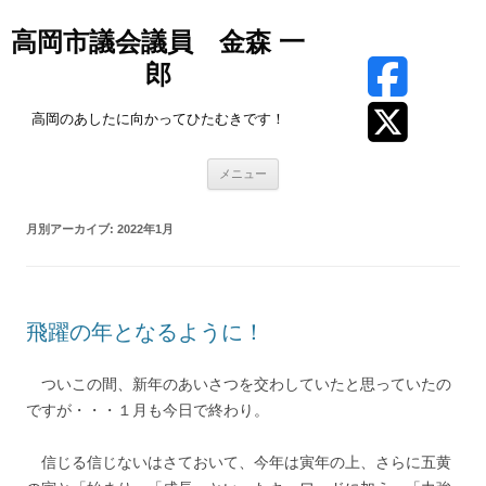
高岡市議会議員 金森 一
郎
高岡のあしたに向かってひたむきです！
コ
メニュー
ン
テ
ン
ツ
月別アーカイブ:
2022年1月
へ
ス
キ
ッ
プ
飛躍の年となるように！
ついこの間、新年のあいさつを交わしていたと思っていたの
ですが・・・１月も今日で終わり。
信じる信じないはさておいて、今年は寅年の上、さらに五黄