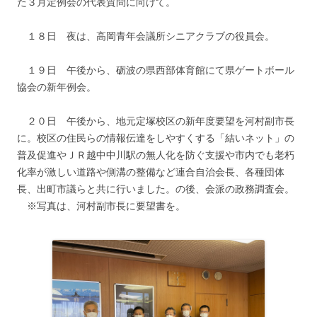
た３月定例会の代表質問に向けて。
１８日 夜は、高岡青年会議所シニアクラブの役員会。
１９日 午後から、砺波の県西部体育館にて県ゲートボール
協会の新年例会。
２０日 午後から、地元定塚校区の新年度要望を河村副市長
に。校区の住民らの情報伝達をしやすくする「結いネット」の
普及促進やＪＲ越中中川駅の無人化を防ぐ支援や市内でも老朽
化率が激しい道路や側溝の整備など連合自治会長、各種団体
長、出町市議らと共に行いました。の後、会派の政務調査会。
※写真は、河村副市長に要望書を。