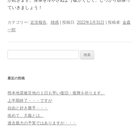
ていきましょう！
カテゴリー:
近況報告
、
雑感
| 投稿日:
2022年1月31日
|
投稿者:
金森
一郎
検
索:
最近の投稿
熊本地震被災地の１日も早い復旧・復興を祈ります。
上半期終了・・・ですが
自由と好き勝手・・・
改めて、大義とは。
過去最大の予算ではありますが・・・