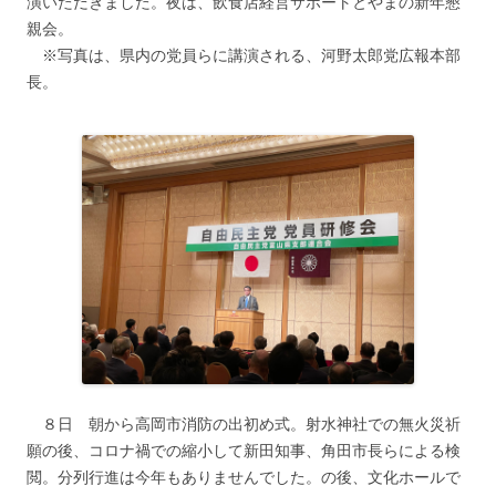
演いただきました。夜は、飲食店経営サポートとやまの新年懇
親会。
※写真は、県内の党員らに講演される、河野太郎党広報本部
長。
８日 朝から高岡市消防の出初め式。射水神社での無火災祈
願の後、コロナ禍での縮小して新田知事、角田市長らによる検
閲。分列行進は今年もありませんでした。の後、文化ホールで