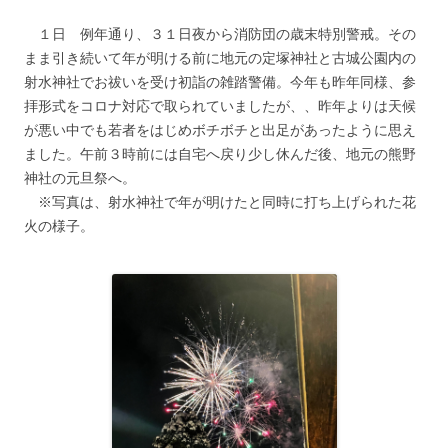
１日 例年通り、３１日夜から消防団の歳末特別警戒。その
まま引き続いて年が明ける前に地元の定塚神社と古城公園内の
射水神社でお祓いを受け初詣の雑踏警備。今年も昨年同様、参
拝形式をコロナ対応で取られていましたが、、昨年よりは天候
が悪い中でも若者をはじめボチボチと出足があったように思え
ました。午前３時前には自宅へ戻り少し休んだ後、地元の熊野
神社の元旦祭へ。
※写真は、射水神社で年が明けたと同時に打ち上げられた花
火の様子。