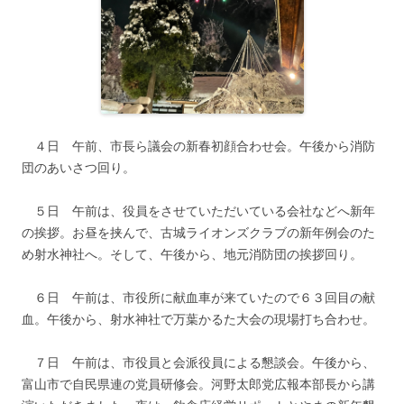
４日 午前、市長ら議会の新春初顔合わせ会。午後から消防
団のあいさつ回り。
５日 午前は、役員をさせていただいている会社などへ新年
の挨拶。お昼を挟んで、古城ライオンズクラブの新年例会のた
め射水神社へ。そして、午後から、地元消防団の挨拶回り。
６日 午前は、市役所に献血車が来ていたので６３回目の献
血。午後から、射水神社で万葉かるた大会の現場打ち合わせ。
７日 午前は、市役員と会派役員による懇談会。午後から、
富山市で自民県連の党員研修会。河野太郎党広報本部長から講