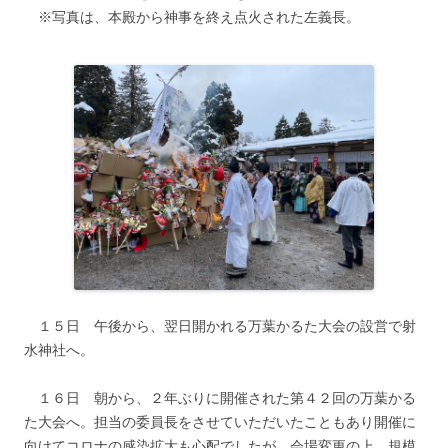
※写真は、本殿から神事を終え点火された左義長。
１５日 午後から、翌日開かれる万葉かるた大会の設営で射
水神社へ。
１６日 朝から、２年ぶりに開催された第４２回の万葉かる
た大会へ。担当の委員長をさせていただいたこともあり開催に
向けてコロナの感染拡大も心配でしたが、会場変更の上、規模