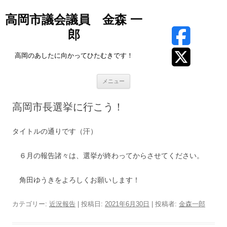
高岡市議会議員 金森 一
郎
高岡のあしたに向かってひたむきです！
コ
メニュー
ン
テ
ン
高岡市長選挙に行こう！
ツ
へ
ス
キ
タイトルの通りです（汗）
ッ
プ
６月の報告諸々は、選挙が終わってからさせてください。
角田ゆうきをよろしくお願いします！
カテゴリー:
近況報告
| 投稿日:
2021年6月30日
|
投稿者:
金森一郎