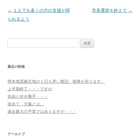
投
←
１人でも多くの方の支援が得
市長選挙を終えて
→
稿
られるよう
ナ
ビ
検
ゲ
索:
ー
シ
最近の投稿
ョ
ン
熊本地震被災地の１日も早い復旧・復興を祈ります。
上半期終了・・・ですが
自由と好き勝手・・・
改めて、大義とは。
過去最大の予算ではありますが・・・
アーカイブ