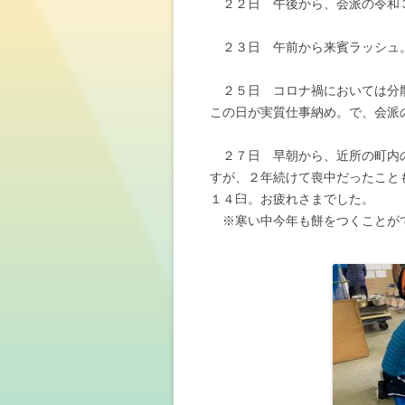
２２日 午後から、会派の令和
２３日 午前から来賓ラッシュ
２５日 コロナ禍においては分散
この日が実質仕事納め。で、会派
２７日 早朝から、近所の町内の
すが、２年続けて喪中だったこと
１４臼。お疲れさまでした。
※寒い中今年も餅をつくことが