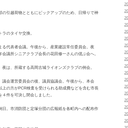
2
2
の引越荷物とともにピックアップのため、日帰りで神
2
2
2
トラのタイヤ交換。
2
2
る代表者会議。午後から、産業建設常任委員会。夜
2
年会議所シニアクラブ会長の花田修一さんの偲ぶ会へ。
2
2
夜は、所蔵する高岡古城ライオンズクラブの例会。
2
2
議会運営委員会の後、議員協議会。午後から、本会
2
以上の方がPCR検査を受けられる助成費などを含む市長
2
を４件を可決し閉会しました。
2
2
日。市消防団と定塚分団の広報紙を各町内への配布作
2
2
2