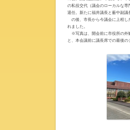
の私役交代（議会のローカルな専
退任。新たに福井議長と薮中副議
の後、市長から今議会に上程した
れました。
※写真は、開会前に市役所の外観
と、本会議前に議長席での最後の