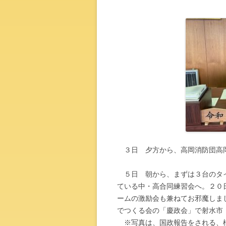
３日 夕方から、高岡消防団高
５日 朝から、まずは３台のタイ
ている中・高合同練習会へ。２０
ームの激励会も兼ねてお邪魔しま
でつくる会の「慶政会」で射水市
※写真は、国政報告をされる、