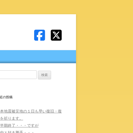
:
近の投稿
本地震被災地の１日も早い復旧・復
を祈ります。
半期終了・・・ですが
由と好き勝手・・・