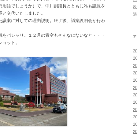
門用語でしょうか）で、中川副議長とともに私も議長を
改
長と交代いたしました。
過
議案に対しての理由説明。終了後、議案説明会が行わ
をパシャリ。１２月の青空もそんなにないなと・・・
ア
ショット。
2
2
2
2
2
2
2
2
2
2
2
2