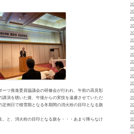
2
2
2
2
2
2
2
2
2
2
2
2
ーツ推進委員協議会の研修会が行われ、午前の高見彰
2
の講演を聴いた後、午後からの実技を遠慮させていただ
2
の定例日で積雪期となる冬期間の消火栓の目印となる旗
2
2
。と、消火栓の目印となる旗を・・・あまり降らなけ
2
2
2