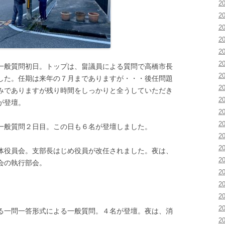
2
2
2
2
2
2
般質問初日。トップは、畠議員による質問で高橋市長
2
した。任期は来年の７月までありますが・・・後任問題
2
みでありますが残り時間をしっかりと全うしていただき
2
が登壇。
2
2
般質問２日目。この日も６名が登壇しました。
2
2
役員会。支部長はじめ役員が改任されました。夜は、
2
会の執行部会。
2
2
。
2
2
一問一答形式による一般質問。４名が登壇。夜は、消
2