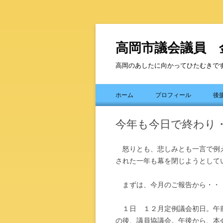
高岡市議会議員 
高岡のあしたに向かってひたむきで
ホーム
プロフィール
後
今年も今日で終わり
怒りとも、悲しみとも一言で例え
された一年も幕を閉じようとして
まずは、今月のご報告から・・
１日 １２月定例議会初日。午前
の後、議員協議会。午後から、本