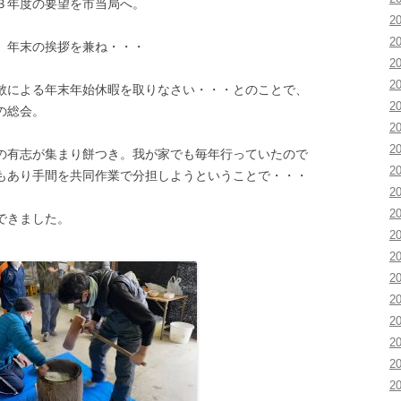
３年度の要望を市当局へ。
2
2
。年末の挨拶を兼ね・・・
2
2
による年末年始休暇を取りなさい・・・とのことで、
2
の総会。
2
2
有志が集まり餅つき。我が家でも毎年行っていたので
2
もあり手間を共同作業で分担しようということで・・・
2
2
できました。
2
2
2
2
2
2
2
2