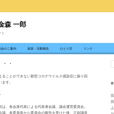
金森 一郎
す！
コ
ン
援会のご案内
政策・活動報告
ひとり言
リンク
テ
ン
ツ
・・・
へ
検
ス
索
キ
ッ
ることができない新型コロナウイルス感染症に振り回
プ
います。
最
・
熊
興
は、各会派代表による代表者会議、議会運営委員会。
上
会議。各委員長から委員会の報告を受けた後、正副議長
自