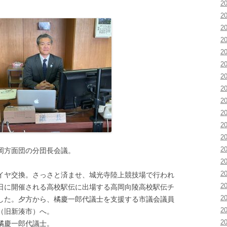
2
2
2
2
2
2
2
2
2
2
2
2
2
岡方面団の分団長会議。
2
2
ヤ交換。さっさと済ませ、城光寺陸上競技場で行われ
2
日に開催される高校駅伝に出場する高岡向陵高校駅伝チ
2
した。夕方から、橘慶一郎代議士を支援する市議会議員
2
（旧新湊市）へ。
2
橘慶一郎代議士。