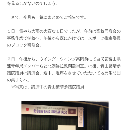
を見るしかないのでしょう。
さて、今月も一気にまとめてご報告です。
１日 雷やら大雨の大変な１日でしたが、午前は高校同窓会の
事務作業で学校へ。午後から夜にかけては、スポーツ推進委員
のブロック研修会。
２日 午後から、ウイング・ウイング高岡前にて自民党富山県
連青年局メンバーらと北朝鮮拉致問題街宣。の後、青山繁晴参
議院議員の講演会。途中、退席をさせていただいて地元消防団
の集まりへ。
※写真は、講演中の青山繁晴参議院議員