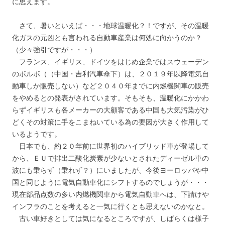
に思えます。
さて、暑いといえば・・・地球温暖化？！ですが、その温暖
化ガスの元凶とも言われる自動車産業は何処に向かうのか？
（少々強引ですが・・・）
フランス、イギリス、ドイツをはじめ企業ではスウェーデン
のボルボ（（中国・吉利汽車傘下）は、２０１９年以降電気自
動車しか販売しない）など２０４０年までに内燃機関車の販売
をやめるとの発表がされています。そもそも、温暖化にかかわ
らずイギリスも各メーカーの大顧客である中国も大気汚染がひ
どくその対策に手をこまねいている為の要因が大きく作用して
いるようです。
日本でも、約２０年前に世界初のハイブリッド車が登場して
から、ＥＵで排出二酸化炭素が少ないとされたディーゼル車の
波にも乗らず（乗れず？）にいましたが、今後ヨーロッパや中
国と同じように電気自動車化にシフトするのでしょうが・・・
現在部品点数の多い内燃機関車から電気自動車へは、下請けや
インフラのことを考えると一気に行くとも思えないのかなと。
古い車好きとしては気になるところですが、しばらくは様子