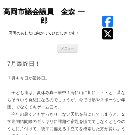
高岡市議会議員 金森 一
郎
高岡のあしたに向かってひたむきです！
コ
メニュー
ン
テ
ン
7月最終日！
ツ
へ
ス
キ
７月も今日が最終日。
ッ
プ
子ども達は、夏休み真っ最中！海に山に川に・・・と、昔な
らそういう発想になるのでしょうが、今では塾やスポーツ少年
団、でなくてもゲーム云々。
今年の暑くともすっきりしない天気を前にしてしまうと、２
学期開始間際のギリギリに課題や宿題を慌ててしなくとも今の
うちに片付けて、後半に備える手立てを模索した方が賢いよう