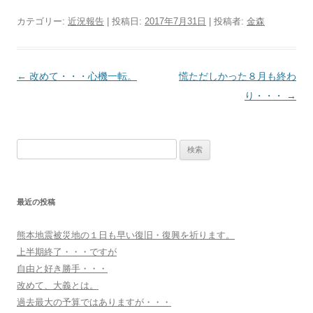
カテゴリー:
近況報告
| 投稿日:
2017年7月31日
|
投稿者:
金森
投
←
改めて・・・心機一転。
慌ただしかった８月も終わ
稿
り・・・
→
ナ
ビ
検
ゲ
索:
ー
シ
最近の投稿
ョ
ン
熊本地震被災地の１日も早い復旧・復興を祈ります。
上半期終了・・・ですが
自由と好き勝手・・・
改めて、大義とは。
過去最大の予算ではありますが・・・