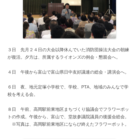
３日 先月２４日の大会以降休んでいた消防団操法大会の朝練
が復活。夕方は、所属するライオンズの例会・懇親会へ。
４日 午後から富山で富山県日中友好議連の総会・講演会へ。
６日 夜、地元定塚小学校で、学校、PTA、地域のみんなで学
校を考える会。
８日 午前、高岡駅前東地区まちづくり協議会でフラワーポッ
トの作成。午後から、富山で、堂故参議院議員の後援会総会。
※写真は、高岡駅前東地区にならび終えたフラワーポット。