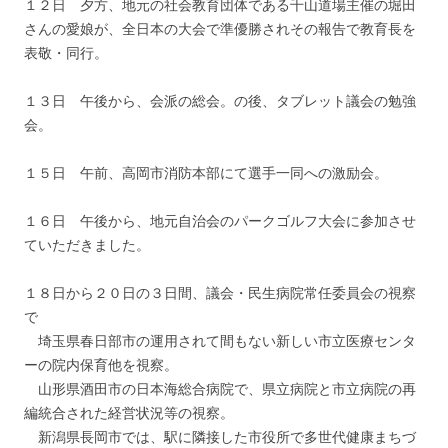
１２日 夕方、地元の社会教育団体である千山道場主催の堀田
さんの愛娘が、全日本の大会で準優勝されその報告で教育長を
表敬・同行。
１３日 午後から、会派の総会。の後、タブレット議会の勉強
会。
１５日 午前、高岡市消防本部にて選手一同への激励会。
１６日 午後から、地元自治会のパークゴルフ大会に参加させ
ていただきました。
１８日から２０日の３日間、議会・民生病院常任委員会の視察
で
埼玉県春日部市の運用されて間もない新しい市立医療センタ
ーの院内保育他を視察。
山形県酒田市の日本海総合病院で、県立病院と市立病院の再
編統合された経営状況等の視察。
新潟県長岡市では、駅に隣接した市役所で多世代健康まちづ