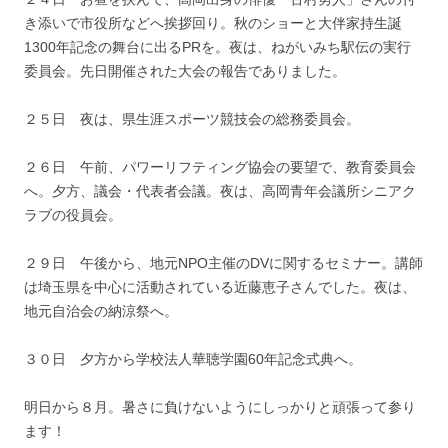
き添いで市役所などへ挨拶回り。秋のショーと大伴家持生誕
1300年記念の舞台に出るPRを。夜は、ねがいみち駅伝の実行
委員会。先日開催された大会の報告でありました。
２５日 夜は、県生涯スポーツ競技会の総務委員会。
２６日 午前、パワーリフティング協会の要望で、教育委員会
へ。夕方、議会・代表者会議。夜は、高岡青年会議所シニアク
ラブの役員会。
２９日 午後から、地元NPO主催のDVに関するセミナー。講師
は埼玉県を中心に活動されている近藤恵子さんでした。夜は、
地元自治会の納涼祭へ。
３０日 夕方から学校法人華聴学園60年記念式典へ。
明日から８月。暑さに負けないようにしっかりと頑張って参り
ます！