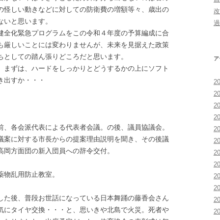
の怪しい動きなどに対しての防衛費の増額等々、歳出の
改
ないと思います。
過
全化緊急プログラムをこの令和４年度の予算編成に合
も厳しいことには変わりませんが、未来を見据えた政策
ちとしての踏ん張りどころだと思います。
ア
まずは、ハードをしっかりとどうするかの上にソフト
き出すか・・・
2
2
。
2
2
、各会派代表による代表者会議。の後、議員協議会。
2
議案に対する市長からの提案理由説明を聞き、その後議
2
高岡方面団の新入団員への辞令交付。
2
2
薬物乱用防止教室。
2
2
た後、普段お世話になっている日本舞踊の藤香会さん
2
気にタイヤ交換・・・と、思いきや北島で火災。死者や
2