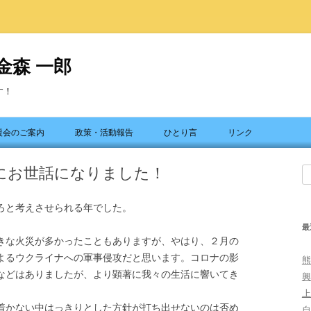
金森 一郎
す！
コ
ン
援会のご案内
政策・活動報告
ひとり言
リンク
テ
ン
ツ
にお世話になりました！
へ
検
ス
索
キ
ッ
ろと考えさせられる年でした。
プ
最
な火災が多かったこともありますが、やはり、２月の
よるウクライナへの軍事侵攻だと思います。コロナの影
熊
などはありましたが、より顕著に我々の生活に響いてき
興
上
かない中はっきりとした方針が打ち出せないのは否め
自