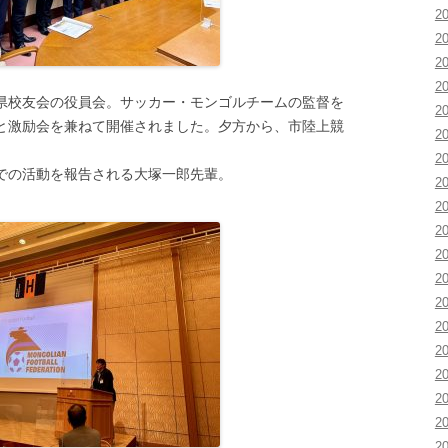
2
2
2
2
県校友会の役員会。サッカー・モンゴルチームの監督を
2
と激励会を兼ねて開催されました。夕方から、市陸上競
2
2
での活動を報告される大塚一郎先輩。
2
2
2
2
2
2
2
2
2
2
2
2