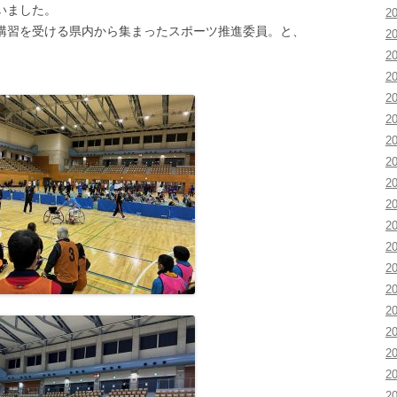
いました。
2
習を受ける県内から集まったスポーツ推進委員。と、
2
。
2
2
2
2
2
2
2
2
2
2
2
2
2
2
2
2
2