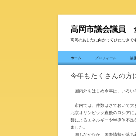
高岡市議会議員 
高岡のあしたに向かってひたむきで
ホーム
プロフィール
後
今年もたくさんの方
国内外をはじめ今年は、いろい
市内では、件数はさておいて大き
北京オリンピック直後のロシアに
響によるエネルギーや半導体不足
ました。
国もなかなか、国際情勢が落ち着