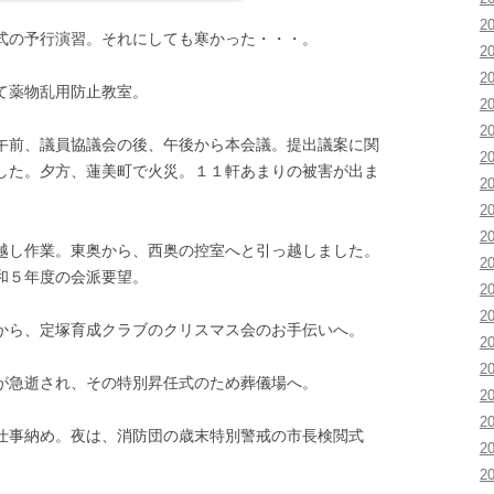
2
式の予行演習。それにしても寒かった・・・。
2
2
て薬物乱用防止教室。
2
2
午前、議員協議会の後、午後から本会議。提出議案に関
2
した。夕方、蓮美町で火災。１１軒あまりの被害が出ま
2
2
2
越し作業。東奥から、西奥の控室へと引っ越しました。
2
和５年度の会派要望。
2
2
から、定塚育成クラブのクリスマス会のお手伝いへ。
2
2
が急逝され、その特別昇任式のため葬儀場へ。
2
2
仕事納め。夜は、消防団の歳末特別警戒の市長検閲式
2
2