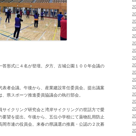
2
2
2
2
2
2
2
2
2
一答形式に４名が登壇。夕方、古城公園１００年会議の
2
2
2
代表者会議。午後から、産業建設常任委員会。提出議案
2
は、県スポーツ推進委員協議会の執行部会。
2
2
員サイクリング研究会と湾岸サイクリングの世話方で愛
2
の要望を提出。午後から、五位小学校にて薬物乱用防止
2
高岡市連の役員会。来春の県議選の推薦・公認の２次募
2