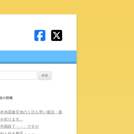
:
近の投稿
本地震被災地の１日も早い復旧・復
を祈ります。
半期終了・・・ですが
由と好き勝手・・・