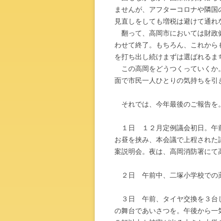
ませんが、アフターコロナや隣国
見直しをしても増税は避けて通れ
翻って、高岡市においては財政健
わせて終了。もちろん、これから
を打ち出し続けまずは選ばれるま
この高岡をどうつくっていくか。
面で市民一人ひとりの気持ちを引
それでは、今年最後のご報告を
１日 １２月定例議会初日。午前
お昼を挟み、本会議で上程された
案説明会。夜は、高岡消防署にて
２日 午前中、二塚小学校での
３日 午前、タイヤ交換を３台し
の舞台であいさつを。午後から一