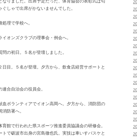
となりました。出席予定だった、体育協会の表彰式は匂
2
ゃぐしゃで出席がかないませんでした。
2
2
務処理で学校へ。
2
2
ライオンズクラブの理事会・例会へ。
2
2
質問の初日。５名が登壇しました。
2
2
日目。５名が登壇。夕方から、飲食店経営サポートと
2
2
2
の連合自治会の役員会。
2
2
献血ボランティアでイオン高岡へ。夕方から、消防団の
2
岡消防署へ。
2
2
体育館で行われた県スポーツ推進委員協議会の研修会。
2
ートで砺波市出身の宮島徹也氏。実技は車いすバスケと
2