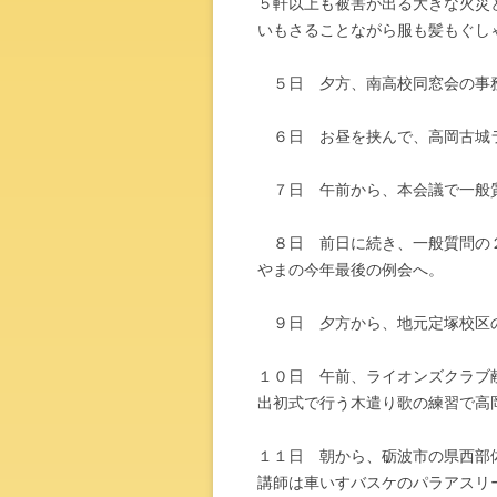
５軒以上も被害が出る大きな火災
いもさることながら服も髪もぐし
５日 夕方、南高校同窓会の事
６日 お昼を挟んで、高岡古城
７日 午前から、本会議で一般
８日 前日に続き、一般質問の２
やまの今年最後の例会へ。
９日 夕方から、地元定塚校区
１０日 午前、ライオンズクラブ
出初式で行う木遣り歌の練習で高
１１日 朝から、砺波市の県西部
講師は車いすバスケのパラアスリ