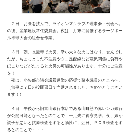
２日 お昼を挟んで、ライオンズクラブの理事会・例会へ。
の後、産業建設常任委員会。夜は、月末に開催するラージボー
ル卓球大会の組合せ作業。
３日 朝、長慶寺で火災。幸い大きな火にはなりませんでし
たが、ちょっとした不注意やタコ足配線など電気関係に負荷や
ほこりなどがたまると火災の可能性があります。十分にご注意
を！
夜は、小矢部市議会議員選挙の応援で藤本議員のところへ。
（無事に７日の投開票日で当選されました。おめでとうござい
ます！）
４日 午後から旧富山銀行本店である山町筋の赤レンガ銀行
が公開可能となったとのことで、一足先に視察見学。夜、娘が
調子が悪いと抗原検査をすると陽性に。翌日、ＰＣＲ検査をす
るとのことで・・・