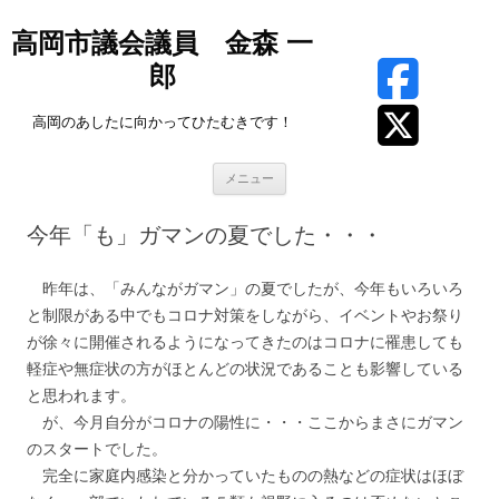
高岡市議会議員 金森 一
郎
高岡のあしたに向かってひたむきです！
コ
メニュー
ン
テ
ン
今年「も」ガマンの夏でした・・・
ツ
へ
ス
キ
昨年は、「みんながガマン」の夏でしたが、今年もいろいろ
ッ
プ
と制限がある中でもコロナ対策をしながら、イベントやお祭り
が徐々に開催されるようになってきたのはコロナに罹患しても
軽症や無症状の方がほとんどの状況であることも影響している
と思われます。
が、今月自分がコロナの陽性に・・・ここからまさにガマン
のスタートでした。
完全に家庭内感染と分かっていたものの熱などの症状はほぼ