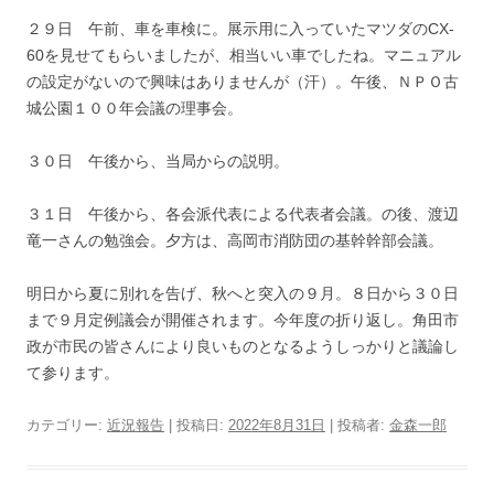
２９日 午前、車を車検に。展示用に入っていたマツダのCX-
60を見せてもらいましたが、相当いい車でしたね。マニュアル
の設定がないので興味はありませんが（汗）。午後、ＮＰＯ古
城公園１００年会議の理事会。
３０日 午後から、当局からの説明。
３１日 午後から、各会派代表による代表者会議。の後、渡辺
竜一さんの勉強会。夕方は、高岡市消防団の基幹幹部会議。
明日から夏に別れを告げ、秋へと突入の９月。８日から３０日
まで９月定例議会が開催されます。今年度の折り返し。角田市
政が市民の皆さんにより良いものとなるようしっかりと議論し
て参ります。
カテゴリー:
近況報告
| 投稿日:
2022年8月31日
|
投稿者:
金森一郎