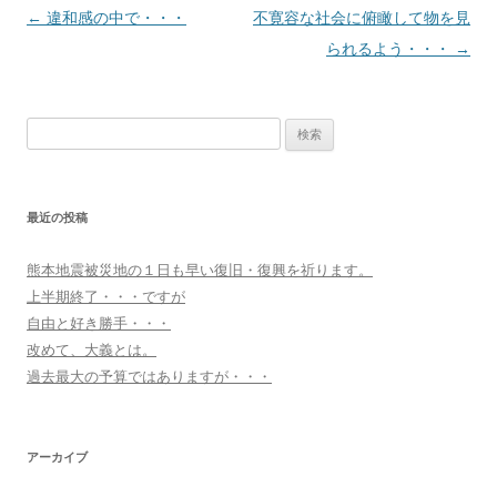
投
←
違和感の中で・・・
不寛容な社会に俯瞰して物を見
稿
られるよう・・・
→
ナ
ビ
検
ゲ
索:
ー
シ
最近の投稿
ョ
ン
熊本地震被災地の１日も早い復旧・復興を祈ります。
上半期終了・・・ですが
自由と好き勝手・・・
改めて、大義とは。
過去最大の予算ではありますが・・・
アーカイブ