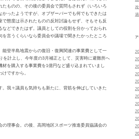
れたものの、その後の委員会で質問もされず（いろいろ
改
なかったようですが、オブザーバーでも何でもできたは
過
座で態度は示されたものの反対討論もせず、そもそも反
るなどできたはず。議員としての役割を分かっておられ
句を言うくらいなら委員会や議場で聞きたかったところ
ア
能登半島地震からの復旧・復興関連の事業費として一
2
まりを計上し、今年度の3月補正として、災害時に避難所へ
2
機材を購入する事業費を1億円など盛り込まれていまし
2
わけですから。
2
2
。我々議員も気持ちも新たに、背筋を伸ばしていきた
2
2
2
2
2
の理事会。の後、高岡地区スポーツ推進委員協議会の
2
2