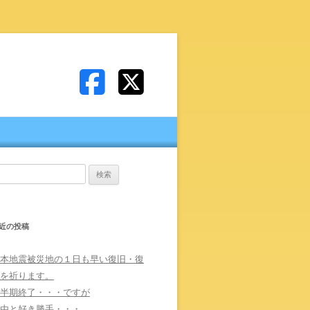
:
近の投稿
本地震被災地の１日も早い復旧・復
を祈ります。
半期終了・・・ですが
由と好き勝手・・・