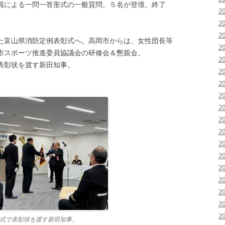
員による一問一答形式の一般質問。５名が登壇。終了
2
2
2
た富山県消防定例表彰式へ。高岡市からは、女性団長等
2
市スポーツ推進委員協議会の研修会＆懇親会。
2
表彰状を渡す新田知事。
2
2
2
2
2
2
2
2
2
2
2
2
2
式で表彰状を渡す新田知事。