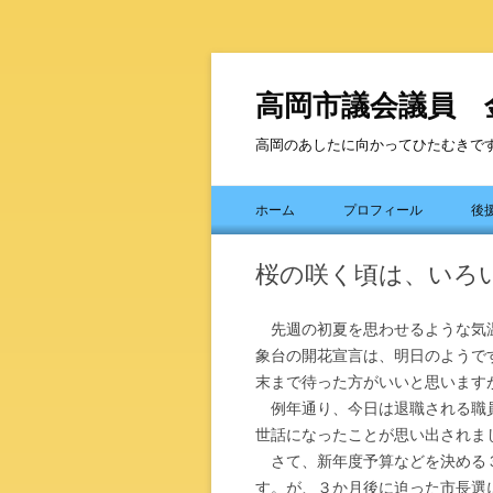
高岡市議会議員 
高岡のあしたに向かってひたむきで
ホーム
プロフィール
後
桜の咲く頃は、いろ
先週の初夏を思わせるような気温
象台の開花宣言は、明日のようで
末まで待った方がいいと思います
例年通り、今日は退職される職員
世話になったことが思い出されま
さて、新年度予算などを決める３
す。が、３か月後に迫った市長選