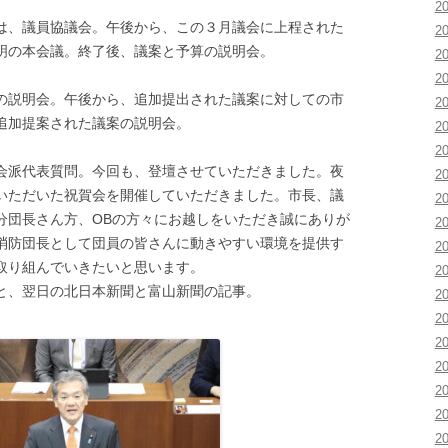
2
、議員協議会。午後から、この３月議会に上程された
2
明の本会議。終了後、議案と予算の説明会。
2
2
説明会。午後から、追加提出された議案に対しての市
2
追加提案された議案の説明会。
2
2
派代表質問。今回も、登壇させていただきました。夜
2
いただいた祝賀会を開催していただきました。市長、議
2
分団長さん方、OBの方々にお越しをいただき誠にありが
2
消防団長として団員の皆さんに動きやすい環境を提供す
2
取り組んでいきたいと思います。
2
と、翌日の北日本新聞と富山新聞の記事。
2
2
2
2
2
2
2