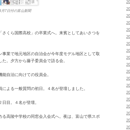
2
2
3月7日付の富山新聞
2
2
2
さくら国際高校」の卒業式へ。来賓としてあいさつを
2
2
2
事業で地元地区の自治会が今年度モデル地区として取
2
した。夕方から藤子委員会で語る会。
2
2
機能自治に向けての役員会。
2
2
員による一般質問の初日。４名が登壇しました。
2
2
２日目。４名が登壇。
2
2
める高陵中学校の同窓会入会式へ。夜は、富山で県スポ
2
2