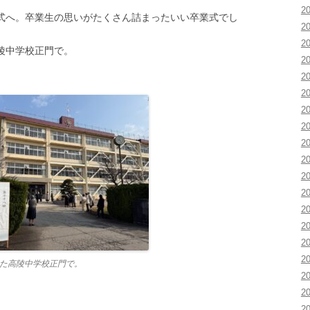
2
式へ。卒業生の思いがたくさん詰まったいい卒業式でし
2
2
陵中学校正門で。
2
2
2
2
2
2
2
2
2
2
2
2
2
た高陵中学校正門で。
2
2
2