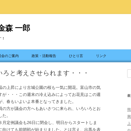
金森 一郎
す！
コ
ン
援会のご案内
政策・活動報告
ひとり言
リンク
テ
ン
ツ
いろと考えさせられます・・・
へ
検
ス
索
キ
ッ
の上昇により古城公園の桜も一気に開花。富山市の気
プ
すが・・・この週末の冷え込みによってお花見はこの週
最
が、春もいよいよ本番となってきました。
の方が議会の方へもあいさつに来られ、いろいろとお
熊
した。
興
月定例議会も26日に閉会し、明日からスタートしま
上
に向けても前哨戦が始まりました。とは言え、出馬を表
自